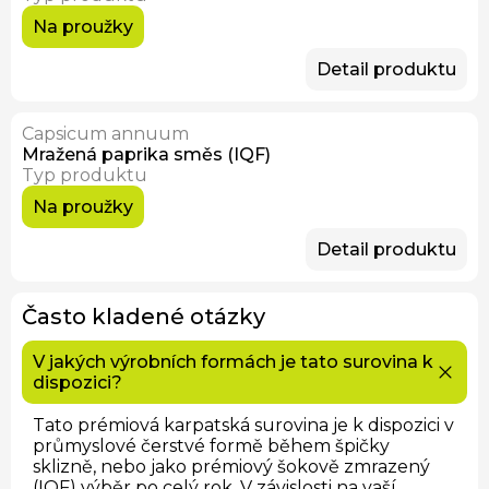
Na proužky
Detail produktu
Capsicum annuum
Mražená paprika směs (IQF)
Typ produktu
Na proužky
Detail produktu
Často kladené otázky
V jakých výrobních formách je tato surovina k
dispozici?
Tato prémiová karpatská surovina je k dispozici v
průmyslové čerstvé formě během špičky
sklizně, nebo jako prémiový šokově zmrazený
(IQF) výběr po celý rok. V závislosti na vaší