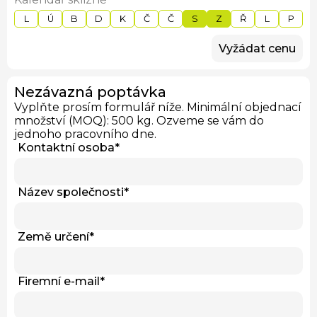
L
Ú
B
D
K
Č
Č
S
Z
Ř
L
P
Vyžádat cenu
Nezávazná poptávka
Vyplňte prosím formulář níže. Minimální objednací
množství (MOQ): 500 kg. Ozveme se vám do
jednoho pracovního dne.
Kontaktní osoba
*
Název společnosti
*
Země určení
*
Firemní e-mail
*