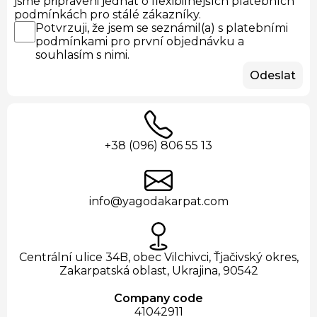
jsme připraveni jednat o flexibilnějších platebních
podmínkách pro stálé zákazníky.
Potvrzuji, že jsem se seznámil(a) s platebními
podmínkami pro první objednávku a
souhlasím s nimi.
Odeslat
+38 (096) 806 55 13
info@yagodakarpat.com
Centrální ulice 34B, obec Vilchivci, Ťjačivský okres,
Zakarpatská oblast, Ukrajina, 90542
Company code
41042911