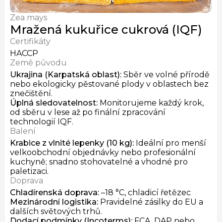
Čerstvé lišky
Sušené lišky
Zea mays
Mražené václavky (IQF)
Mražená kukuřice cukrová (IQF)
Certifikáty
HACCP
Země původu
Ukrajina (Karpatská oblast)
:
Sběr ve volné přírodě
nebo ekologicky pěstované plody v oblastech bez
znečištění.
Úplná sledovatelnost
:
Monitorujeme každý krok,
od sběru v lese až po finální zpracování
technologií IQF.
Balení
Krabice z vlnité lepenky (10 kg)
:
Ideální pro menší
velkoobchodní objednávky nebo profesionální
kuchyně; snadno stohovatelné a vhodné pro
paletizaci.
Doprava
Chladírenská doprava
:
–18 °C, chladicí řetězec
Mezinárodní logistika
:
Pravidelné zásilky do EU a
dalších světových trhů.
Dodací podmínky
(Incoterms):
FCA, DAP nebo