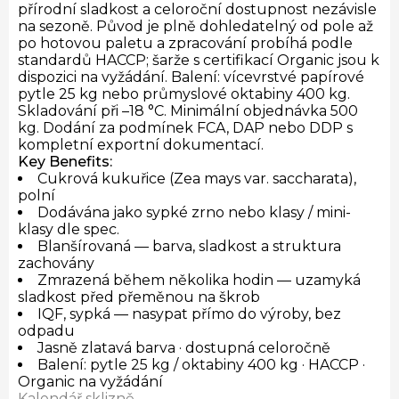
přírodní sladkost a celoroční dostupnost nezávisle
na sezoně. Původ je plně dohledatelný od pole až
po hotovou paletu a zpracování probíhá podle
standardů HACCP; šarže s certifikací Organic jsou k
dispozici na vyžádání. Balení: vícevrstvé papírové
pytle 25 kg nebo průmyslové oktabiny 400 kg.
Skladování při –18 °C. Minimální objednávka 500
kg. Dodání za podmínek FCA, DAP nebo DDP s
kompletní exportní dokumentací.
Key Benefits:
Cukrová kukuřice (Zea mays var. saccharata),
polní
Dodávána jako sypké zrno nebo klasy / mini-
klasy dle spec.
Blanšírovaná — barva, sladkost a struktura
zachovány
Zmrazená během několika hodin — uzamyká
sladkost před přeměnou na škrob
IQF, sypká — nasypat přímo do výroby, bez
odpadu
Jasně zlatavá barva · dostupná celoročně
Balení: pytle 25 kg / oktabiny 400 kg · HACCP ·
Organic na vyžádání
Kalendář sklizně