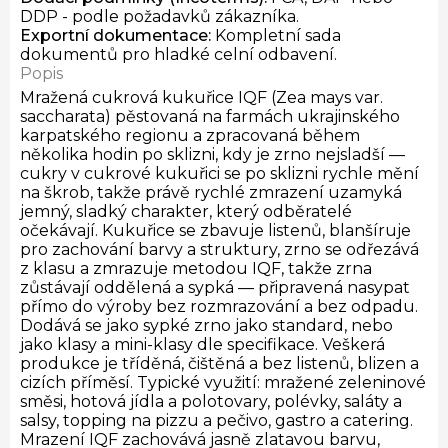
DDP - podle požadavků zákazníka.
Exportní dokumentace
:
Kompletní sada
dokumentů pro hladké celní odbavení.
Popis
Mražená cukrová kukuřice IQF (Zea mays var.
saccharata) pěstovaná na farmách ukrajinského
karpatského regionu a zpracovaná během
několika hodin po sklizni, kdy je zrno nejsladší —
cukry v cukrové kukuřici se po sklizni rychle mění
na škrob, takže právě rychlé zmrazení uzamyká
jemný, sladký charakter, který odběratelé
očekávají. Kukuřice se zbavuje listenů, blanšíruje
pro zachování barvy a struktury, zrno se odřezává
z klasu a zmrazuje metodou IQF, takže zrna
zůstávají oddělená a sypká — připravená nasypat
přímo do výroby bez rozmrazování a bez odpadu.
Dodává se jako sypké zrno jako standard, nebo
jako klasy a mini-klasy dle specifikace. Veškerá
produkce je tříděná, čištěná a bez listenů, blizen a
cizích příměsí. Typické využití: mražené zeleninové
směsi, hotová jídla a polotovary, polévky, saláty a
salsy, topping na pizzu a pečivo, gastro a catering.
Mrazení IQF zachovává jasně zlatavou barvu,