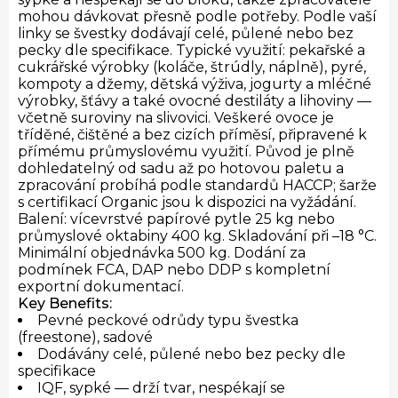
mohou dávkovat přesně podle potřeby. Podle vaší
linky se švestky dodávají celé, půlené nebo bez
pecky dle specifikace. Typické využití: pekařské a
cukrářské výrobky (koláče, štrúdly, náplně), pyré,
kompoty a džemy, dětská výživa, jogurty a mléčné
výrobky, šťávy a také ovocné destiláty a lihoviny —
včetně suroviny na slivovici. Veškeré ovoce je
tříděné, čištěné a bez cizích příměsí, připravené k
přímému průmyslovému využití. Původ je plně
dohledatelný od sadu až po hotovou paletu a
zpracování probíhá podle standardů HACCP; šarže
s certifikací Organic jsou k dispozici na vyžádání.
Balení: vícevrstvé papírové pytle 25 kg nebo
průmyslové oktabiny 400 kg. Skladování při –18 °C.
Minimální objednávka 500 kg. Dodání za
podmínek FCA, DAP nebo DDP s kompletní
exportní dokumentací.
Key Benefits:
Pevné peckové odrůdy typu švestka
(freestone), sadové
Dodávány celé, půlené nebo bez pecky dle
specifikace
IQF, sypké — drží tvar, nespékají se