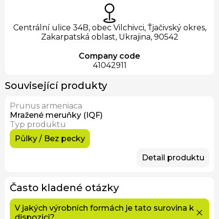
Centrální ulice 34B, obec Vilchivci, Ťjačivský okres,
Zakarpatská oblast, Ukrajina, 90542
Company code
41042911
Související produkty
Prunus armeniaca
Skladem
Mražené meruňky (IQF)
Typ produktu
Půlky / Bez pecky
Detail produktu
Často kladené otázky
V jakých výrobních formách je tato surovina k
dispozici?