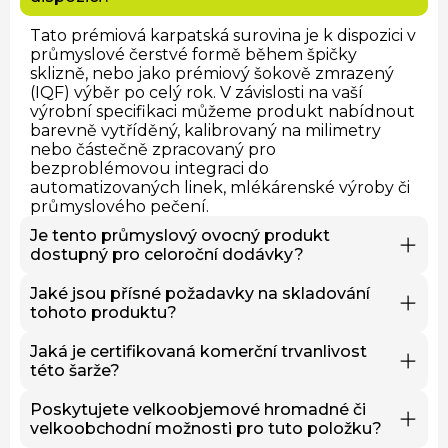
Tato prémiová karpatská surovina je k dispozici v
průmyslové čerstvé formě během špičky
sklizně, nebo jako prémiový šokově zmrazený
(IQF) výběr po celý rok. V závislosti na vaší
výrobní specifikaci můžeme produkt nabídnout
barevně vytříděný, kalibrovaný na milimetry
nebo částečně zpracovaný pro
bezproblémovou integraci do
automatizovaných linek, mlékárenské výroby či
průmyslového pečení.
Je tento průmyslový ovocný produkt
dostupný pro celoroční dodávky?
Ano. Zatímco čerstvé, nezmrazené šarže jsou
Jaké jsou přísné požadavky na skladování
striktně vázány na náš sezónní kalendář sklizně,
tohoto produktu?
naše IQF ovocné produkty jsou zpracovávány v
optimální nutriční zralosti a uchovávány v
Pro zachování buněčné struktury, chuťového
Jaká je certifikovaná komerční trvanlivost
mrazírenských skladech. Toto pokročilé
profilu a celkové bezpečnosti potravin je nutné
této šarže?
uchování nám umožňuje garantovat našim B2B
striktně dodržovat chladírenský řetězec.
partnerům nepřetržité velkoobchodní dodávky
Čerstvé objednávky vyžadují okamžité chlazení
Komerční trvanlivost závisí zcela na formě
Poskytujete velkoobjemové hromadné či
365 dní v roce, bez ohledu na aktuální roční
s řízenou vlhkostí a rychlé zpracování. Naše IQF
produktu. Čerstvě sklizené šarže podléhají
velkoobchodní možnosti pro tuto položku?
období.
mražené produkty musí být udržovány trvale
rychlé zkáze a vyžadují okamžité zpracování