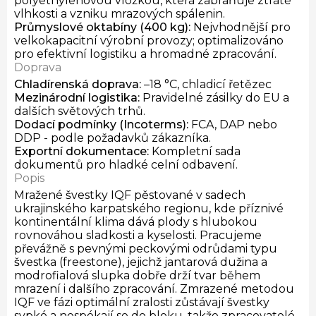
polyethylenovou vložkou, která zabraňuje ztrátě
vlhkosti a vzniku mrazových spálenin.
Průmyslové oktabíny (400 kg)
:
Nejvhodnější pro
velkokapacitní výrobní provozy; optimalizováno
pro efektivní logistiku a hromadné zpracování.
Doprava
Chladírenská doprava
:
–18 °C, chladicí řetězec
Mezinárodní logistika
:
Pravidelné zásilky do EU a
dalších světových trhů.
Dodací podmínky
(Incoterms):
FCA, DAP nebo
DDP - podle požadavků zákazníka.
Exportní dokumentace
:
Kompletní sada
dokumentů pro hladké celní odbavení.
Popis
Mražené švestky IQF pěstované v sadech
ukrajinského karpatského regionu, kde příznivé
kontinentální klima dává plody s hlubokou
rovnováhou sladkosti a kyselosti. Pracujeme
převážně s pevnými peckovými odrůdami typu
švestka (freestone), jejichž jantarová dužina a
modrofialová slupka dobře drží tvar během
mrazení i dalšího zpracování. Zmrazené metodou
IQF ve fázi optimální zralosti zůstávají švestky
sypké a nespékají se do bloku, takže zpracovatelé