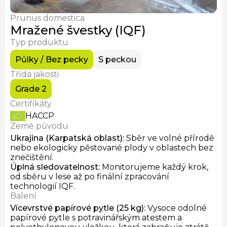
Čerstvé lišky
Sušené lišky
Prunus domestica
Mražené václavky (IQF)
Mražené švestky (IQF)
Typ produktu
Půlky / Bez pecky
S peckou
Třída jakosti
Grade 2
Certifikáty
HACCP
Země původu
Ukrajina (Karpatská oblast)
:
Sběr ve volné přírodě
nebo ekologicky pěstované plody v oblastech bez
znečištění.
Úplná sledovatelnost
:
Monitorujeme každý krok,
od sběru v lese až po finální zpracování
technologií IQF.
Balení
Vícevrstvé papírové pytle (25 kg)
:
Vysoce odolné
papírové pytle s potravinářským atestem a