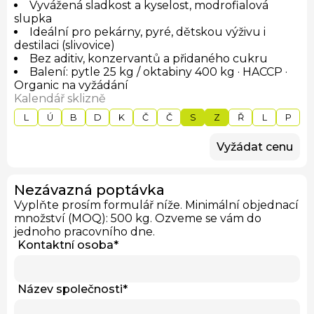
Vyvážená sladkost a kyselost, modrofialová
slupka
Ideální pro pekárny, pyré, dětskou výživu i
destilaci (slivovice)
Bez aditiv, konzervantů a přidaného cukru
Balení: pytle 25 kg / oktabiny 400 kg · HACCP ·
Organic na vyžádání
Kalendář sklizně
L
Ú
B
D
K
Č
Č
S
Z
Ř
L
P
Vyžádat cenu
Nezávazná poptávka
Vyplňte prosím formulář níže. Minimální objednací
množství (MOQ): 500 kg. Ozveme se vám do
jednoho pracovního dne.
Kontaktní osoba
*
Název společnosti
*