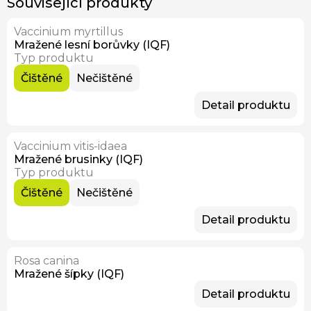
Související produkty
Vaccinium myrtillus
Skladem
Mražené lesní borůvky (IQF)
Typ produktu
Čištěné
Nečištěné
Detail produktu
Vaccinium vitis-idaea
Skladem
Mražené brusinky (IQF)
Typ produktu
Čištěné
Nečištěné
Detail produktu
Rosa canina
Skladem
Mražené šípky (IQF)
Detail produktu