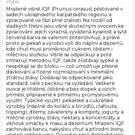
Popis
Mražené višně IQF (Prunus cerasus) pěstované v
sadech ukrajinského karpatského regionu a
zpracované ve fázi plné zralosti. Na rozdíl od
sladkých třešní jsou višně skutečným ovocem ke
zpracování: jejich výrazná, vyvážená kyselost a sytě
červená barva se vařením zintenzivňují, a právě
proto je pekaři a výrobci volí do náplní a dezertů,
kde chuť musí proniknout cukrem, těstem i
mléčnou složkou. Višně se odpeckují a poté
zmrazují metodou IQF, takže zůstávají sypké a
nespékají se do bloku — což umožňuje přesné
dávkování a řízené rozmrazování s minimální
ztrátou šťávy. Dodávají se odpeckované jako
standard; celé s peckou na vyžádání. Veškeré
ovoce je tříděné, čištěné a bez stopek a cizích
příměsí, připravené k přímému průmyslovému
využití. Typické využití: pekařské a cukrářské
výrobky (náplně do koláčů a štrúdlů, clafoutis,
topping), džemy, zavařeniny a kompoty, jogurty a
mléčné výrobky, šťávy, nektary a koncentráty, a
višňové omáčky k masu a dezertům. Mrazení IQF
zachovává barvu, nakyslou chuť a přírodní živiny,
včetně anthokyanů. Původ je plně dohledatelný