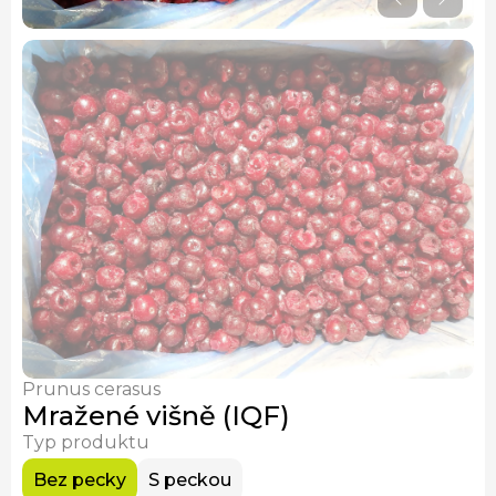
Sušené lišky
Mražené václavky (IQF)
Prunus cerasus
Mražené višně (IQF)
Typ produktu
Bez pecky
S peckou