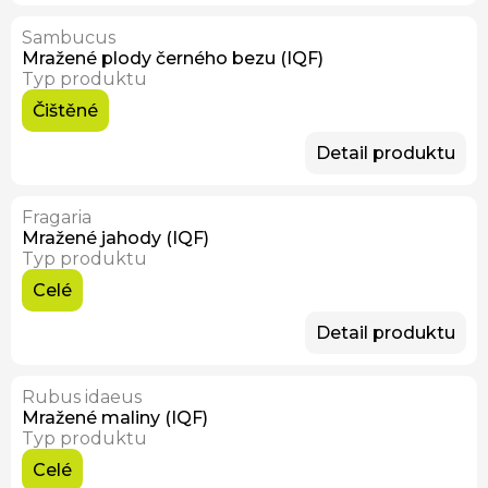
Sambucus
Skladem
Mražené plody černého bezu (IQF)
Typ produktu
Čištěné
Detail produktu
Fragaria
Mražené jahody (IQF)
Typ produktu
Celé
Detail produktu
Rubus idaeus
Mražené maliny (IQF)
Typ produktu
Celé