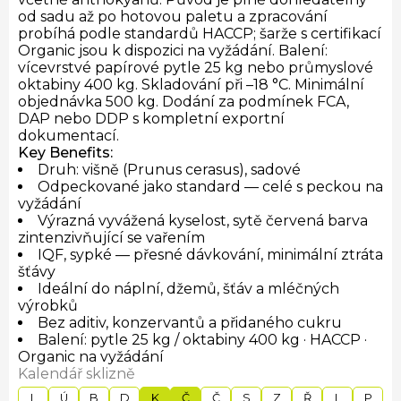
od sadu až po hotovou paletu a zpracování
probíhá podle standardů HACCP; šarže s certifikací
Organic jsou k dispozici na vyžádání. Balení:
vícevrstvé papírové pytle 25 kg nebo průmyslové
oktabiny 400 kg. Skladování při –18 °C. Minimální
objednávka 500 kg. Dodání za podmínek FCA,
DAP nebo DDP s kompletní exportní
dokumentací.
Key Benefits:
Druh: višně (Prunus cerasus), sadové
Odpeckované jako standard — celé s peckou na
vyžádání
Výrazná vyvážená kyselost, sytě červená barva
zintenzivňující se vařením
IQF, sypké — přesné dávkování, minimální ztráta
šťávy
Ideální do náplní, džemů, šťáv a mléčných
výrobků
Bez aditiv, konzervantů a přidaného cukru
Balení: pytle 25 kg / oktabiny 400 kg · HACCP ·
Organic na vyžádání
Kalendář sklizně
L
Ú
B
D
K
Č
Č
S
Z
Ř
L
P