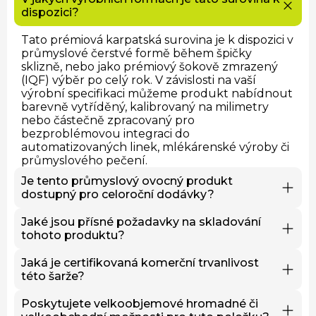
dispozici?
Tato prémiová karpatská surovina je k dispozici v
průmyslové čerstvé formě během špičky
sklizně, nebo jako prémiový šokově zmrazený
(IQF) výběr po celý rok. V závislosti na vaší
výrobní specifikaci můžeme produkt nabídnout
barevně vytříděný, kalibrovaný na milimetry
nebo částečně zpracovaný pro
bezproblémovou integraci do
automatizovaných linek, mlékárenské výroby či
průmyslového pečení.
Je tento průmyslový ovocný produkt
dostupný pro celoroční dodávky?
Ano. Zatímco čerstvé, nezmrazené šarže jsou
Jaké jsou přísné požadavky na skladování
striktně vázány na náš sezónní kalendář sklizně,
tohoto produktu?
naše IQF ovocné produkty jsou zpracovávány v
optimální nutriční zralosti a uchovávány v
Pro zachování buněčné struktury, chuťového
Jaká je certifikovaná komerční trvanlivost
mrazírenských skladech. Toto pokročilé
profilu a celkové bezpečnosti potravin je nutné
této šarže?
uchování nám umožňuje garantovat našim B2B
striktně dodržovat chladírenský řetězec.
partnerům nepřetržité velkoobchodní dodávky
Čerstvé objednávky vyžadují okamžité chlazení
Komerční trvanlivost závisí zcela na formě
Poskytujete velkoobjemové hromadné či
365 dní v roce, bez ohledu na aktuální roční
s řízenou vlhkostí a rychlé zpracování. Naše IQF
produktu. Čerstvě sklizené šarže podléhají