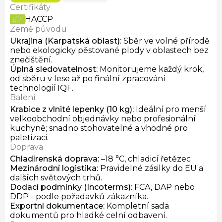
Certifikáty
HACCP
Země původu
Ukrajina (Karpatská oblast)
:
Sběr ve volné přírodě
nebo ekologicky pěstované plody v oblastech bez
znečištění.
Úplná sledovatelnost
:
Monitorujeme každý krok,
od sběru v lese až po finální zpracování
technologií IQF.
Balení
Krabice z vlnité lepenky (10 kg)
:
Ideální pro menší
velkoobchodní objednávky nebo profesionální
kuchyně; snadno stohovatelné a vhodné pro
paletizaci.
Doprava
Chladírenská doprava
:
–18 °C, chladicí řetězec
Mezinárodní logistika
:
Pravidelné zásilky do EU a
dalších světových trhů.
Dodací podmínky
(Incoterms):
FCA, DAP nebo
DDP - podle požadavků zákazníka.
Exportní dokumentace
:
Kompletní sada
dokumentů pro hladké celní odbavení.