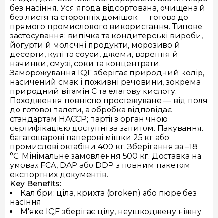
без насіння. Уся ягода відсортована, очищена й
без листя та сторонніх домішок — готова до
прямого промислового використання. Типове
застосування: випічка та кондитерські вироби,
йогурти й молочні продукти, морозиво й
десерти, кулі та соуси, джеми, варення й
начинки, смузі, соки та концентрати.
Заморожування IQF зберігає природний колір,
насичений смак і поживні речовини, зокрема
природний вітамін C та елагову кислоту.
Походження повністю простежуване — від поля
до готової палети, а обробка відповідає
стандартам HACCP; партії з органічною
сертифікацією доступні за запитом. Пакування:
багатошарові паперові мішки 25 кг або
промислові октабіни 400 кг. Зберігання за –18
°C. Мінімальне замовлення 500 кг. Доставка на
умовах FCA, DAP або DDP з повним пакетом
експортних документів.
Key Benefits:
Калібри: ціла, крихта (broken) або пюре без
насіння
М'яке IQF зберігає цілу, неушкоджену ніжну