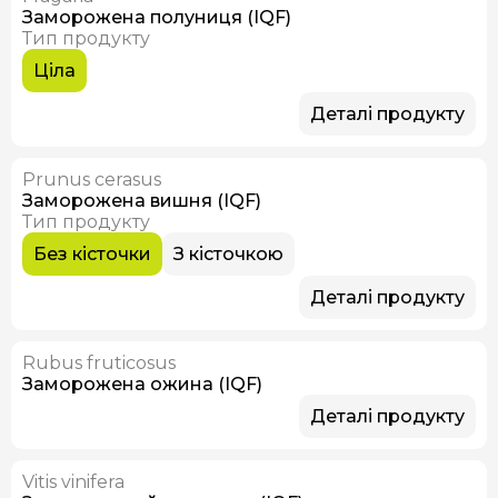
Заморожена полуниця (IQF)
Тип продукту
Ціла
Деталі продукту
Prunus cerasus
В наявності
Заморожена вишня (IQF)
Тип продукту
Без кісточки
З кісточкою
Деталі продукту
Rubus fruticosus
Заморожена ожина (IQF)
Деталі продукту
Vitis vinifera