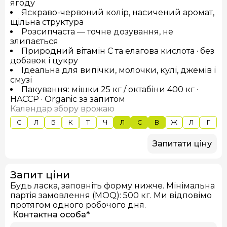
ягоду
Яскраво-червоний колір, насичений аромат,
щільна структура
Розсипчаста — точне дозування, не
злипається
Природний вітамін C та елагова кислота · без
добавок і цукру
Ідеальна для випічки, молочки, кулі, джемів і
смузі
Пакування: мішки 25 кг / октабіни 400 кг ·
HACCP · Organic за запитом
Календар збору врожаю
С
Л
Б
К
Т
Ч
Л
С
В
Ж
Л
Г
Запитати ціну
Запит ціни
Будь ласка, заповніть форму нижче. Мінімальна
партія замовлення (MOQ): 500 кг. Ми відповімо
протягом одного робочого дня.
Контактна особа
*