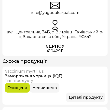
info@yagodakarpat.com
вул. Центральна, 34Б, с. Вільхівці, Тячівський р-
н, Закарпатська обл., Україна, 90542
ЄДРПОУ
41042911
Схожа продукція
Vaccinium myrtillus
В наявності
Заморожена чорниця (IQF)
Тип продукту
Очищена
Неочищена
Деталі продукту