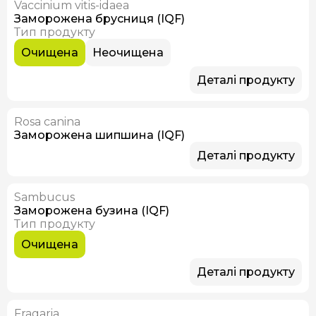
Vaccinium vitis-idaea
В наявності
Заморожена брусниця (IQF)
Тип продукту
Очищена
Неочищена
Деталі продукту
Rosa canina
В наявності
Заморожена шипшина (IQF)
Деталі продукту
Sambucus
В наявності
Заморожена бузина (IQF)
Тип продукту
Очищена
Деталі продукту
Fragaria