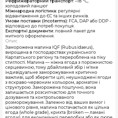
Рефрижераторний транспорт
:
–18 °C,
холодовий ланцюг
Міжнародна логістика
:
регулярні
відвантаження до ЄС та інших ринків.
Умови поставки
(Incoterms):
FCA, DAP або DDP -
відповідно до потреб покупця.
Експортні документи
:
повний пакет для
митного оформлення.
Опис
Заморожена малина IQF (Rubus idaeus),
вирощена в господарствах українського
Карпатського регіону та перероблена на піку
стиглості. Малина — ніжна ягода з порожнистою
серцевиною, тому дбайливий збір і м'яке
індивідуальне заморожування критично
важливі, щоб зберегти цілі, неушкоджені ягоди
з яскраво-червоним кольором, ароматом і
структурою. Заморожена поштучно, вона
залишається розсипчастою для точного
дозування та контрольованого
розморожування. Залежно від ваших вимог і
цінового рівня, малина постачається як цільна
ягода (whole grade), крихта (broken — ламані
ягоди) для економічної переробки або як пюре