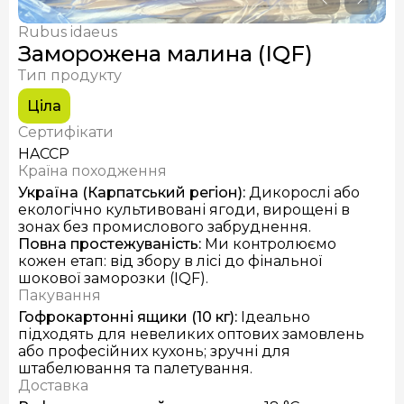
Сушені білі гриби
Свіжі лисички
Rubus idaeus
Сушені лисички
Заморожена малина (IQF)
Заморожені опеньки (IQF)
Тип продукту
Ціла
Сертифікати
HACCP
Країна походження
Україна (Карпатський регіон)
:
Дикорослі або
екологічно культивовані ягоди, вирощені в
зонах без промислового забруднення.
Повна простежуваність
:
Ми контролюємо
кожен етап: від збору в лісі до фінальної
шокової заморозки (IQF).
Пакування
Гофрокартонні ящики (10 кг)
:
Ідеально
підходять для невеликих оптових замовлень
або професійних кухонь; зручні для
штабелювання та палетування.
Доставка