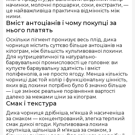
начинки, молочні прошарки, соки, екстракти, —
це найважливіша практична відмінність між
ними.
Вміст антоціанів і чому покупці за
нього платять
Оскільки пігмент пронизує весь плід, дика
чорниця містить суттєво більше антоціанів на
кілограм, ніж більшість культивованої лохини.
Для нутрицевтичної та натурально-
барвувальної промисловості це головне: ви
купуєте барвувальну здатність і вміст
поліфенолів, а не просто ягоду. Менша кількість
чорниці дає той колір і функціональну цінність,
яких від лохини потрібно було б значно більше
— і це змінює реальне порівняння вартості
далеко за межами ціни за кілограм.
Смак і текстура
Дика чорниця дрібніша, м'якша й насиченіша
за смаком — концентрований, злегка терпкий
смак дикої ягоди. Культивована лохина
крупніша, щільніша й м'якша за смаком, з