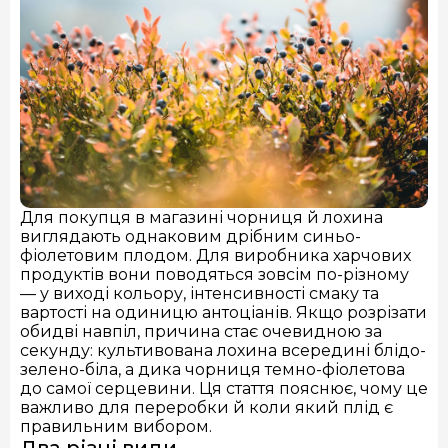
Сушені білі гриби
Свіжі лисички
Сушені лисички
Заморожені опеньки (IQF)
Для покупця в магазині чорниця й лохина
виглядають однаковим дрібним синьо-
фіолетовим плодом. Для виробника харчових
продуктів вони поводяться зовсім по-різному
— у виході кольору, інтенсивності смаку та
вартості на одиницю антоціанів. Якщо розрізати
обидві навпіл, причина стає очевидною за
секунду: культивована лохина всередині блідо-
зелено-біла, а дика чорниця темно-фіолетова
до самої серцевини. Ця стаття пояснює, чому це
важливо для переробки й коли який плід є
правильним вибором.
Два різні види