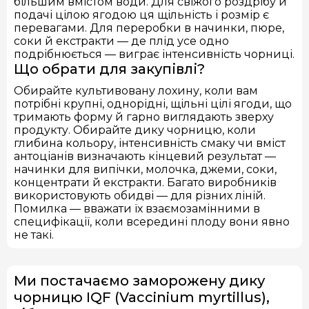
більшим вмістом води. Для свіжого роздрібу й
подачі цілою ягодою ця щільність і розмір є
перевагами. Для переробки в начинки, пюре,
соки й екстракти — де плід усе одно
подрібнюється — виграє інтенсивність чорниці.
Що обрати для закупівлі?
Обирайте культивовану лохину, коли вам
потрібні крупні, однорідні, щільні цілі ягоди, що
тримають форму й гарно виглядають зверху
продукту. Обирайте дику чорницю, коли
глибина кольору, інтенсивність смаку чи вміст
антоціанів визначають кінцевий результат —
начинки для випічки, молочка, джеми, соки,
концентрати й екстракти. Багато виробників
використовують обидві — для різних ліній.
Помилка — вважати їх взаємозамінними в
специфікації, коли всередині плоду вони явно
не такі.
Ми постачаємо заморожену дику
чорницю IQF (Vaccinium myrtillus),