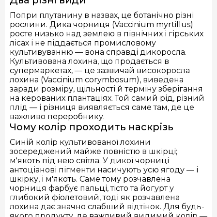
Попри плутанину в назвах, це ботанічно різні
рослини. Дика чорниця (Vaccinium myrtillus)
росте низько над землею в північних і гірських
лісах і не піддається промисловому
культивуванню — вона справді дикоросла.
Культивована лохина, що продається в
супермаркетах, — це зазвичай високоросла
лохина (Vaccinium corymbosum), виведена
заради розміру, щільності й терміну зберігання
на керованих плантаціях. Той самий рід, різний
плід — і різниця виявляється саме там, де це
важливо переробнику.
Чому колір проходить наскрізь
Синій колір культивованої лохини
зосереджений майже повністю в шкірці;
м'якоть під нею світла. У дикої чорниці
антоціанові пігменти насичують усю ягоду — і
шкірку, і м'якоть. Саме тому розчавлена
чорниця фарбує пальці, тісто та йогурт у
глибокий фіолетовий, тоді як розчавлена
лохина дає значно слабший відтінок. Для будь-
якого продукту, де важливий видимий колір —